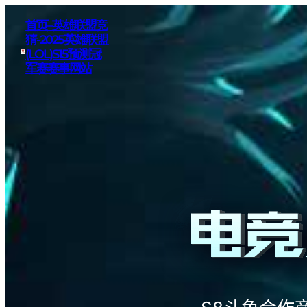
首页–英雄联盟竞
猜-2025英雄联盟
(LOL)S15预测冠
军赛赛事网站