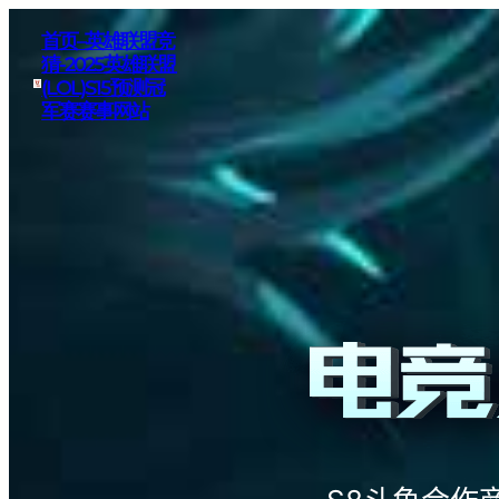
首页–英雄联盟竞
猜-2025英雄联盟
(LOL)S15预测冠
军赛赛事网站