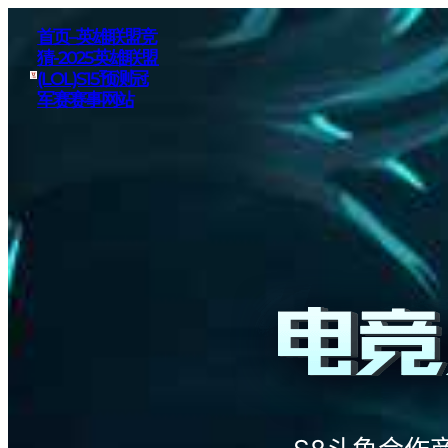
首页–英雄联盟竞
猜-2025英雄联盟
(LOL)S15预测冠
军赛赛事网站