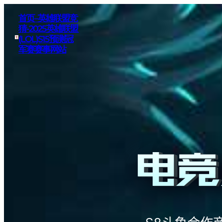
首页–英雄联盟竞
猜-2025英雄联盟
(LOL)S15预测冠
军赛赛事网站