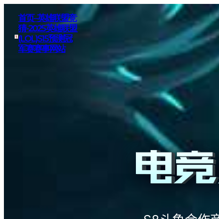
首页–英雄联盟竞
猜-2025英雄联盟
(LOL)S15预测冠
军赛赛事网站