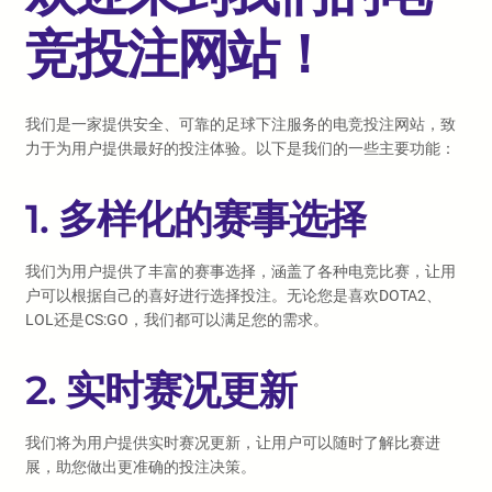
竞投注网站！
我们是一家提供安全、可靠的足球下注服务的电竞投注网站，致
力于为用户提供最好的投注体验。以下是我们的一些主要功能：
1. 多样化的赛事选择
我们为用户提供了丰富的赛事选择，涵盖了各种电竞比赛，让用
户可以根据自己的喜好进行选择投注。无论您是喜欢DOTA2、
LOL还是CS:GO，我们都可以满足您的需求。
2. 实时赛况更新
我们将为用户提供实时赛况更新，让用户可以随时了解比赛进
展，助您做出更准确的投注决策。