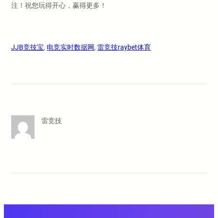
注！祝您玩得开心，赢得更多！
JJB竞技宝
, 
电竞实时数据网
, 
雷竞技raybet体育
雷竞技