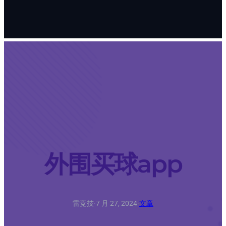
外围买球app
雷竞技
·
7 月 27, 2024
·
文章