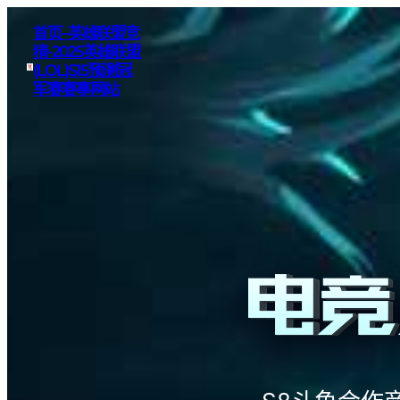
首页–英雄联盟竞
猜-2025英雄联盟
(LOL)S15预测冠
军赛赛事网站