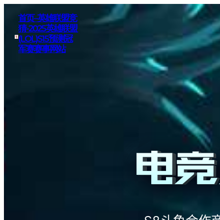
首页–英雄联盟竞
猜-2025英雄联盟
(LOL)S15预测冠
军赛赛事网站