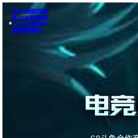
首页–英雄联盟竞
猜-2025英雄联盟
(LOL)S15预测冠
军赛赛事网站