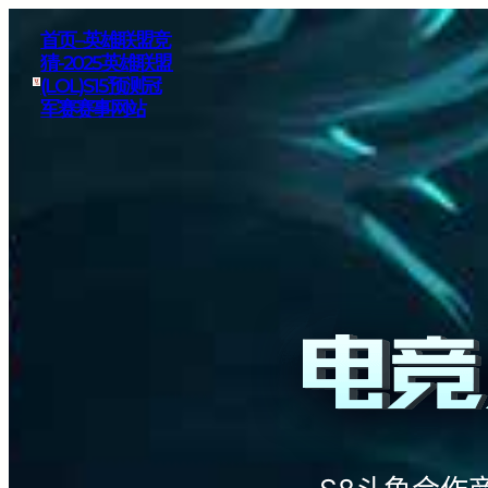
首页–英雄联盟竞
猜-2025英雄联盟
(LOL)S15预测冠
军赛赛事网站