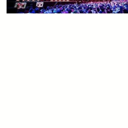
电竞投注网站通常通过以下方式保障资金安全和游戏公平性：
1. SSL加密技术：通过使用SSL（Secure Socket Layer）加密技
术，网站可以确保所有的交易和敏感信息都得到加密传输，防止
黑客窃取用户资金信息。
2. 遵守法律法规：电竞投注网站通常需要取得相关法律许可，遵
守当地法律法规，确保用户资金和信息受到法律保护。
3. 第三方监管机构：有些电竞投注网站会接受第三方监管机构的
审计，以确保游戏公平性和资金安全性。
4. 透明公正：电竞投注网站会公布游戏规则和支付流程，保障用
户知情权，避免潜在的欺诈行为。
5. 多层次账户保护：为了保障资金安全，电竞投注网站通常会采
取多层次账户保护措施，如设定支付密码、实名认证等方式。
上述方式是电竞投注网站通常所采取的措施，以确保资金安全和
游戏公平性。希望以上信息对您有所帮助。