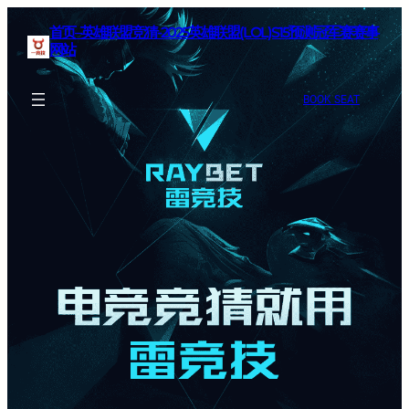
首页–英雄联盟竞猜-2025英雄联盟(LOL)S15预测冠军赛赛事
网站
BOOK SEAT