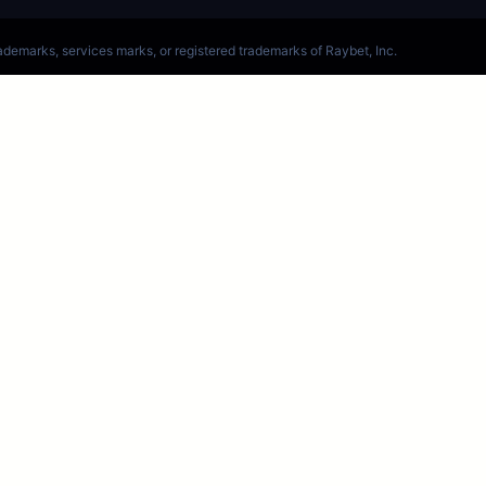
APP_S14英
赛电竞赛事竞