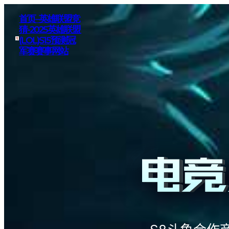
首页–英雄联盟竞
猜-2025英雄联盟
(LOL)S15预测冠
军赛赛事网站