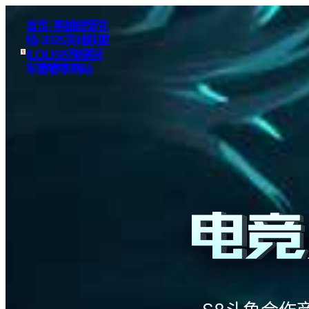
首页–英雄联盟竞
猜-2025英雄联盟
(LOL)S15预测冠
军赛赛事网站