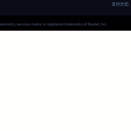
4总决赛给那个地
全球总决赛电