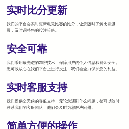
实时比分更新
我们的平台会实时更新电竞比赛的比分，让您随时了解比赛进
展，及时调整您的投注策略。
安全可靠
我们采用最先进的加密技术，保障用户的个人信息和资金安全。
您可以放心在我们平台上进行投注，我们会全力保护您的利益。
实时客服支持
我们提供全天候的客服支持，无论您遇到什么问题，都可以随时
联系我们的客服团队，他们会及时为您解决问题。
简单方便的操作