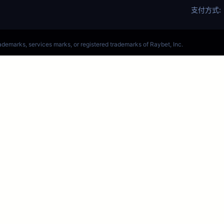
播_S14英雄联
竞赛事竞猜