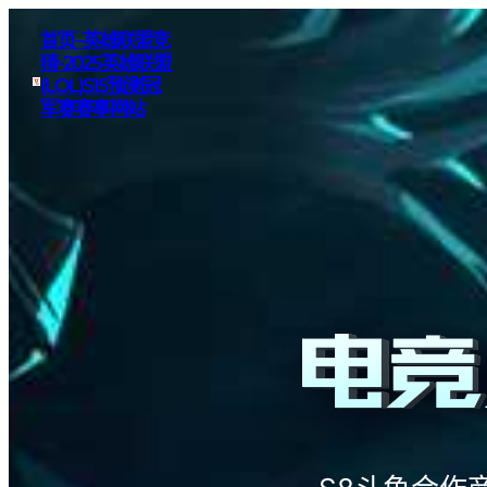
首页–英雄联盟竞
猜-2025英雄联盟
(LOL)S15预测冠
军赛赛事网站