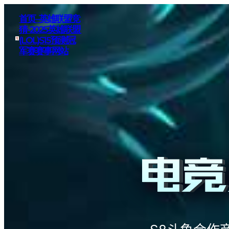
首页–英雄联盟竞
猜-2025英雄联盟
(LOL)S15预测冠
军赛赛事网站