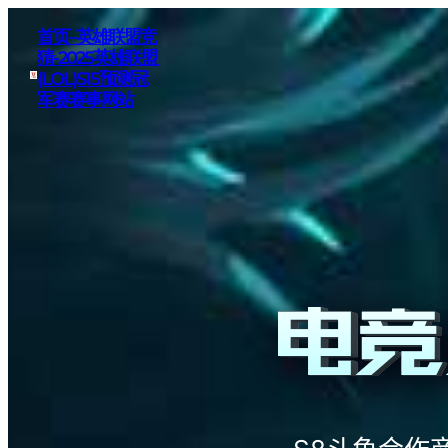
首页–英雄联盟竞
猜-2025英雄联盟
(LOL)S15预测冠
军赛赛事网站