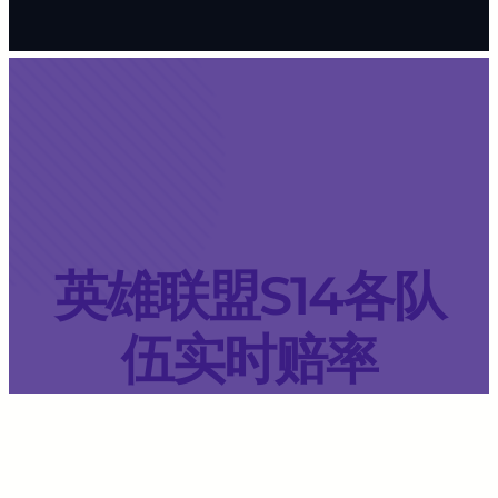
英雄联盟S14各队
伍实时赔率
雷竞技
·
8 月 13, 2024
·
文章