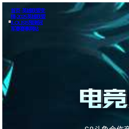
首页–英雄联盟竞
猜-2025英雄联盟
(LOL)S15预测冠
军赛赛事网站