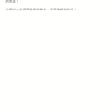
的奖金！
让我们一起感受电竞的魅力，共享激情与快乐！
JJB竞技宝
, 
电竞实时数据网
, 
雷竞技raybet体育
雷竞技