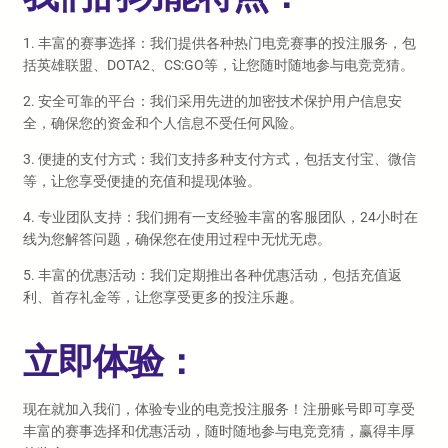
1. 丰富的赛事选择：我们提供各种热门电竞赛事的投注服务，包
括英雄联盟、DOTA2、CS:GO等，让您随时随地参与电竞竞猜。
2. 安全可靠的平台：我们采用先进的加密技术保护用户信息安
全，确保您的资金和个人信息不受任何风险。
3. 便捷的支付方式：我们支持多种支付方式，包括支付宝、微信
等，让您享受便捷的充值和提现体验。
4. 专业团队支持：我们拥有一支经验丰富的客服团队，24小时在
线为您解答问题，确保您在使用过程中无忧无虑。
5. 丰富的优惠活动：我们定期推出各种优惠活动，包括充值返
利、首存礼金等，让您享受更多的投注乐趣。
立即体验：
现在就加入我们，体验专业的电竞投注服务！注册账号即可享受
丰富的赛事选择和优惠活动，随时随地参与电竞竞猜，赢得丰厚