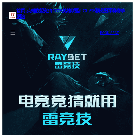
首页–英雄联盟竞猜-2025英雄联盟(LOL)S15预测冠军赛赛事
网站
BOOK SEAT